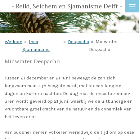
- Reiki, Seichem en Sjamanisme Delft -
Ga
direct
naar
de
hoofdinhoud
Welkom
»
Inca
»
Despacho
»
Midwinter
Sjamanisme
Despacho
Midwinter Despacho
Tussen 21 december en 21 juni beweegt de zon zich
langzaam naar zijn hoogste punt, met steeds langere
dagen en kortere nachten. De dag met de meeste zonnen-
uren wordt gevierd op 21 juni, waarbij we de uitbundige en
vruchtbare groeikracht van de natuur en de dynamiek van
het leven eren.
Van oudsher nemen volkeren wereldwijd de tijd om op deze